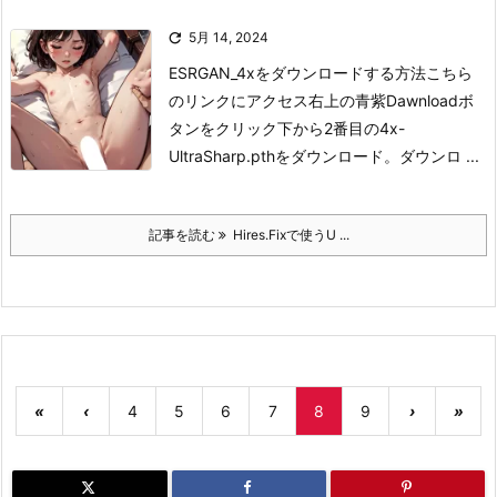

5月 14, 2024
ESRGAN_4xをダウンロードする方法
こちら
のリンクにアクセス
右上の青紫Dawnloadボ
タンをクリック
下から2番目の4x-
UltraSharp.pthをダウンロード。
ダウンロ ...
記事を読む
Hires.Fixで使うU ...
«
‹
4
5
6
7
8
9
›
»