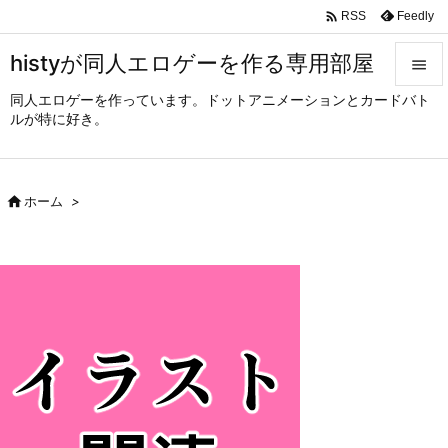

Feedly
RSS
histyが同人エロゲーを作る専用部屋

同人エロゲーを作っています。ドットアニメーションとカードバト

ルが特に好き。
メニュ

サイド

ホーム
>

前へ

次へ

検索