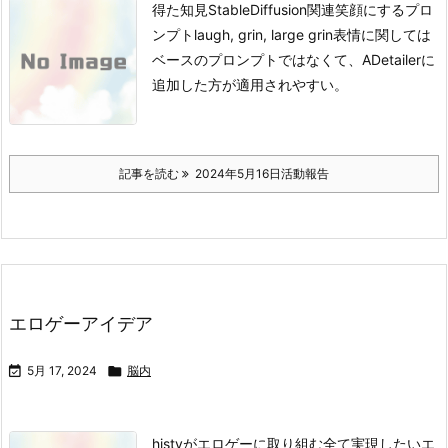
得た知見StableDiffusion関連
笑顔にするプロ
ンプト
laugh, grin, large grin
表情に関しては
ベースのプロンプトではなくて、ADetailerに
追加した方が適用されやすい。
記事を読む
2024年5月16日活動報告
エロゲーアイデア

5月 17, 2024

脳内
histyがエロゲーに取り組む全て
実現したいエ