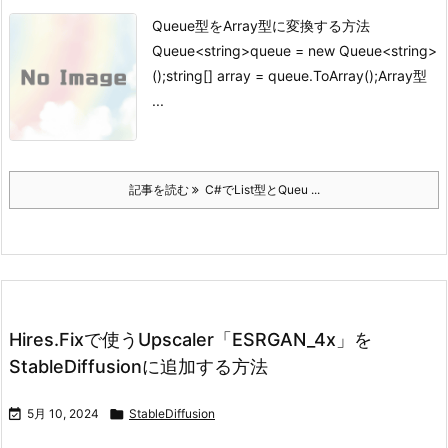
Queue型をArray型に変換する方法
Queue<string>queue = new Queue<string>
();string[] array = queue.ToArray();
Array型
...
記事を読む
C#でList型とQueu ...
Hires.Fixで使うUpscaler「ESRGAN_4x」を
StableDiffusionに追加する方法

5月 10, 2024

StableDiffusion