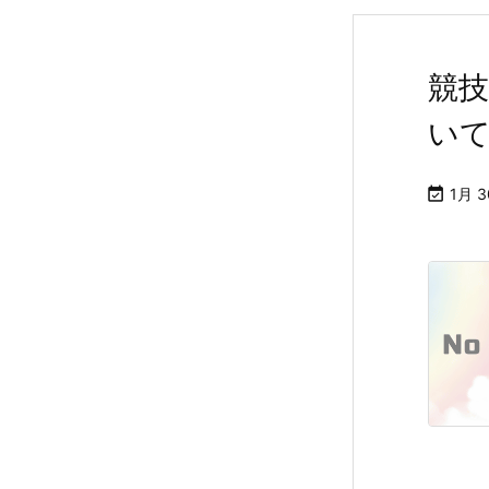
競技
いて

1月 3