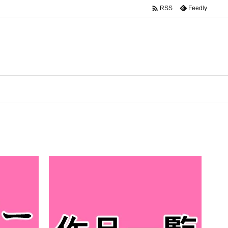

Feedly
RSS