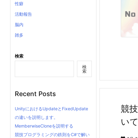
性癖
活動報告
脳内
雑多
検索
検
索
Recent Posts
競技
UnityにおけるUpdateとFixedUpdate
の違いを説明します。
いてみ
MemberwiseCloneを説明する
競技プログラミングの鉄則をC#で解い