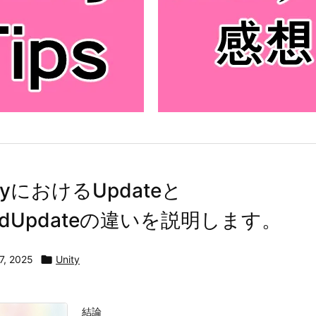
ityにおけるUpdateと
xedUpdateの違いを説明します。
7, 2025

Unity
結論