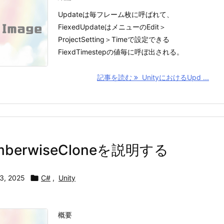
Updateは毎フレーム枚に呼ばれて、
FiexedUpdateはメニューのEdit＞
ProjectSetting＞Timeで設定できる
FiexdTimestepの値毎に呼ぼ出される。
記事を読む
UnityにおけるUpd ...
mberwiseCloneを説明する
3, 2025

C#
,
Unity
概要