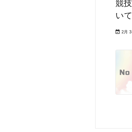
競技
いてみ

2月 3