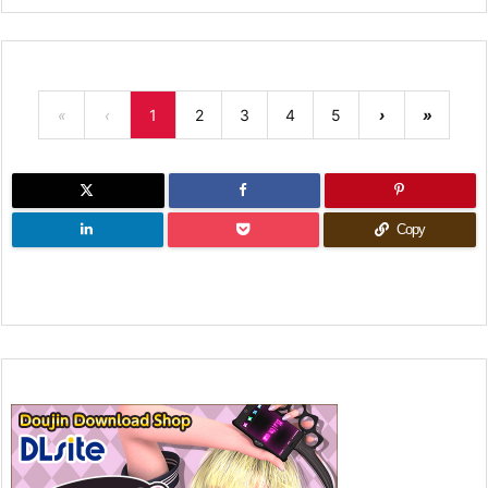
«
‹
1
2
3
4
5
›
»
Copy