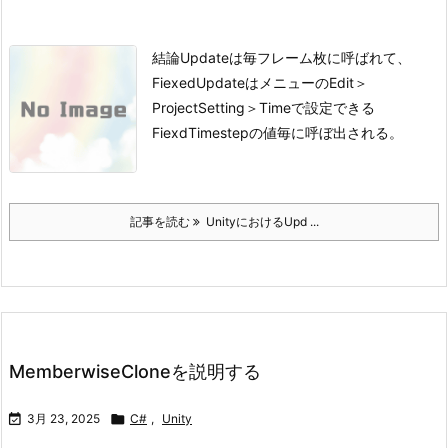
結論
Updateは毎フレーム枚に呼ばれて、
FiexedUpdateはメニューのEdit＞
ProjectSetting＞Timeで設定できる
FiexdTimestepの値毎に呼ぼ出される。
記事を読む
UnityにおけるUpd ...
MemberwiseCloneを説明する

3月 23, 2025

C#
,
Unity