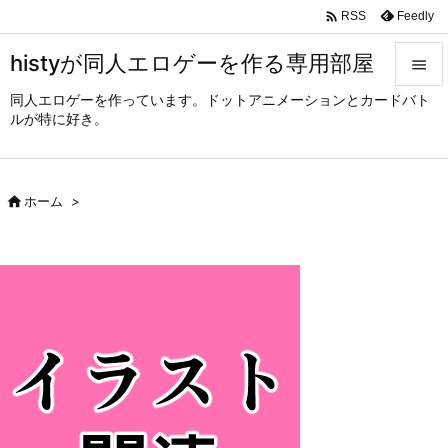

Feedly
RSS
histyが同人エロゲーを作る専用部屋

同人エロゲーを作っています。ドットアニメーションとカードバト

ルが特に好き。
メニュ

サイド

ホーム
>

前へ

次へ

検索