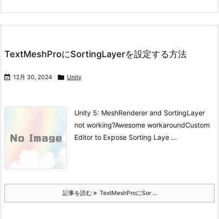
TextMeshProにSortingLayerを設定する方法

12月 30, 2024

Unity
Unity 5: MeshRenderer and SortingLayer
not working?
Awesome workaround
Custom
Editor to Expose Sorting Laye ...
記事を読む
TextMeshProにSor ...