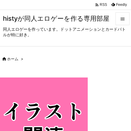

Feedly
RSS
histyが同人エロゲーを作る専用部屋

同人エロゲーを作っています。ドットアニメーションとカードバト

ルが特に好き。
メニュ

サイド

ホーム
>

前へ

次へ

検索