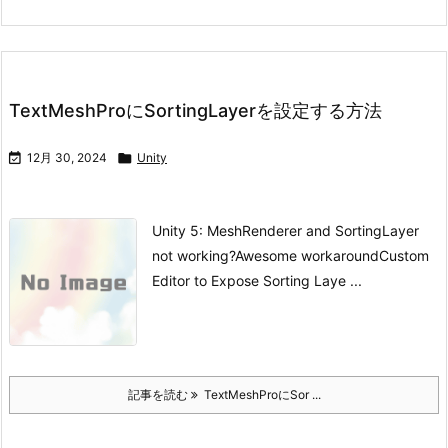
TextMeshProにSortingLayerを設定する方法

12月 30, 2024

Unity
Unity 5: MeshRenderer and SortingLayer
not working?
Awesome workaround
Custom
Editor to Expose Sorting Laye ...
記事を読む
TextMeshProにSor ...