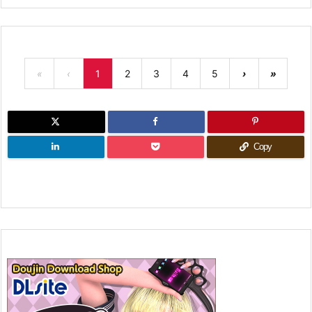
«
‹
1
2
3
4
5
›
»
Copy