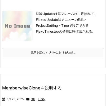
結論
Updateは毎フレーム枚に呼ばれて、
FiexedUpdateはメニューのEdit＞
ProjectSetting＞Timeで設定できる
FiexdTimestepの値毎に呼ぼ出される。
記事を読む
UnityにおけるUpd ...
MemberwiseCloneを説明する

3月 23, 2025

C#
,
Unity