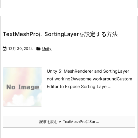
TextMeshProにSortingLayerを設定する方法

12月 30, 2024

Unity
Unity 5: MeshRenderer and SortingLayer
not working?
Awesome workaround
Custom
Editor to Expose Sorting Laye ...
記事を読む
TextMeshProにSor ...