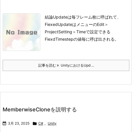
結論
Updateは毎フレーム枚に呼ばれて、
FiexedUpdateはメニューのEdit＞
ProjectSetting＞Timeで設定できる
FiexdTimestepの値毎に呼ぼ出される。
記事を読む
UnityにおけるUpd ...
MemberwiseCloneを説明する

3月 23, 2025

C#
,
Unity