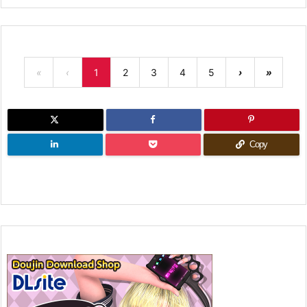
«
‹
1
2
3
4
5
›
»
Copy