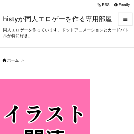

Feedly
RSS
histyが同人エロゲーを作る専用部屋

同人エロゲーを作っています。ドットアニメーションとカードバト

ルが特に好き。
メニュ

サイド

ホーム
>

前へ

次へ

検索