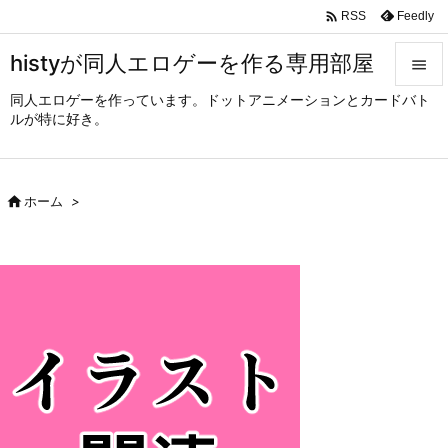

Feedly
RSS
histyが同人エロゲーを作る専用部屋

同人エロゲーを作っています。ドットアニメーションとカードバト

ルが特に好き。
メニュ

サイド

ホーム
>

前へ

次へ

検索