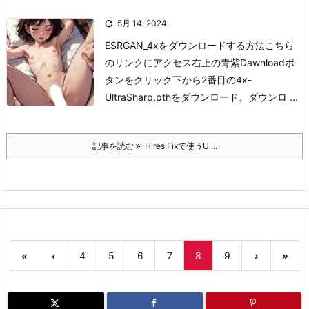

5月 14, 2024
ESRGAN_4xをダウンロードする方法
こちら
のリンクにアクセス
右上の青紫Dawnloadボ
タンをクリック
下から2番目の4x-
UltraSharp.pthをダウンロード。
ダウンロ ...
記事を読む
Hires.Fixで使うU ...
«
‹
4
5
6
7
8
9
›
»