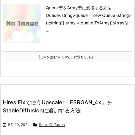
Queue型をArray型に変換する方法
Queue<string>queue = new Queue<string>
();string[] array = queue.ToArray();
Array型
...
記事を読む
C#でList型とQueu ...
Hires.Fixで使うUpscaler「ESRGAN_4x」を
StableDiffusionに追加する方法

5月 10, 2024

StableDiffusion