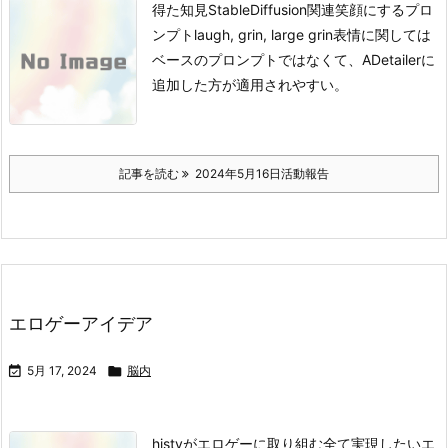
得た知見StableDiffusion関連
笑顔にするプロ
ンプト
laugh, grin, large grin
表情に関しては
ベースのプロンプトではなくて、ADetailerに
追加した方が適用されやすい。
記事を読む
2024年5月16日活動報告
エロゲーアイデア

5月 17, 2024

脳内
histyがエロゲーに取り組む全て
実現したいエ