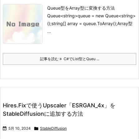
Queue型をArray型に変換する方法
Queue<string>queue = new Queue<string>
();string[] array = queue.ToArray();
Array型
...
記事を読む
C#でList型とQueu ...
Hires.Fixで使うUpscaler「ESRGAN_4x」を
StableDiffusionに追加する方法

5月 10, 2024

StableDiffusion