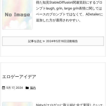
得た知見StableDiffusion関連
笑顔にするプロ
ンプト
laugh, grin, large grin
表情に関しては
ベースのプロンプトではなくて、ADetailerに
追加した方が適用されやすい。
記事を読む
2024年5月16日活動報告
エロゲーアイデア

5月 17, 2024

脳内
histyがエロゲーに取り組む全て
実現したいエ