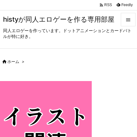

Feedly
RSS
histyが同人エロゲーを作る専用部屋

同人エロゲーを作っています。ドットアニメーションとカードバト

ルが特に好き。
メニュ

サイド

ホーム
>

前へ

次へ

検索