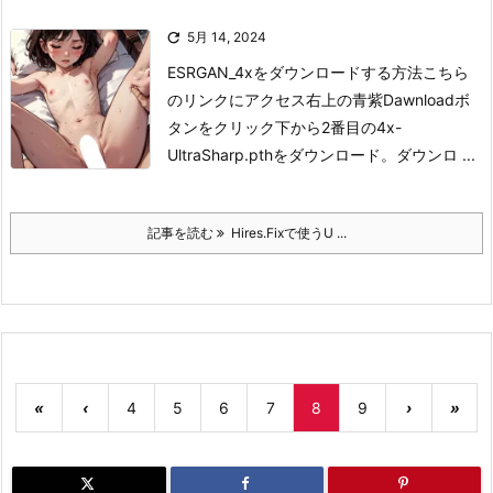

5月 14, 2024
ESRGAN_4xをダウンロードする方法
こちら
のリンクにアクセス
右上の青紫Dawnloadボ
タンをクリック
下から2番目の4x-
UltraSharp.pthをダウンロード。
ダウンロ ...
記事を読む
Hires.Fixで使うU ...
«
‹
4
5
6
7
8
9
›
»