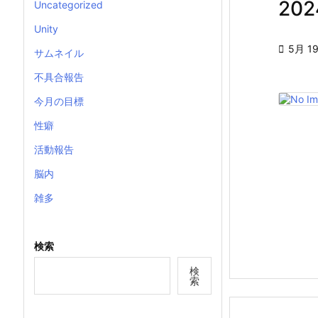
20
Uncategorized
Unity

5月 19
サムネイル
不具合報告
今月の目標
性癖
活動報告
脳内
雑多
検索
検
索