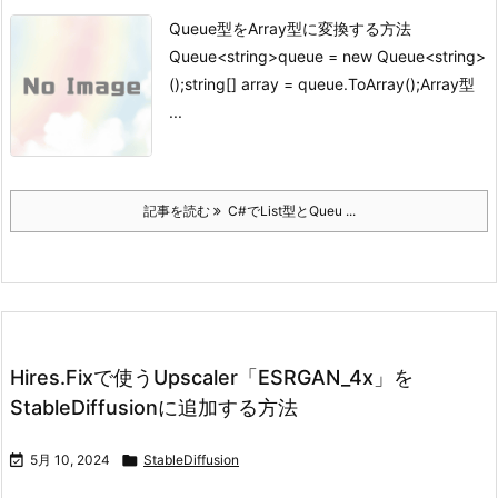
Queue型をArray型に変換する方法
Queue<string>queue = new Queue<string>
();string[] array = queue.ToArray();
Array型
...
記事を読む
C#でList型とQueu ...
Hires.Fixで使うUpscaler「ESRGAN_4x」を
StableDiffusionに追加する方法

5月 10, 2024

StableDiffusion