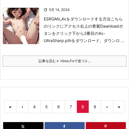

5月 14, 2024
ESRGAN_4xをダウンロードする方法
こちら
のリンクにアクセス
右上の青紫Dawnloadボ
タンをクリック
下から2番目の4x-
UltraSharp.pthをダウンロード。
ダウンロ ...
記事を読む
Hires.Fixで使うU ...
«
‹
4
5
6
7
8
9
›
»