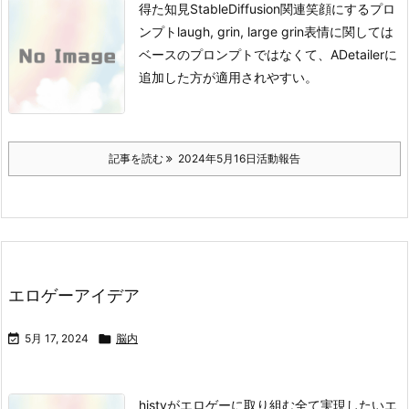
得た知見StableDiffusion関連
笑顔にするプロ
ンプト
laugh, grin, large grin
表情に関しては
ベースのプロンプトではなくて、ADetailerに
追加した方が適用されやすい。
記事を読む
2024年5月16日活動報告
エロゲーアイデア

5月 17, 2024

脳内
histyがエロゲーに取り組む全て
実現したいエ