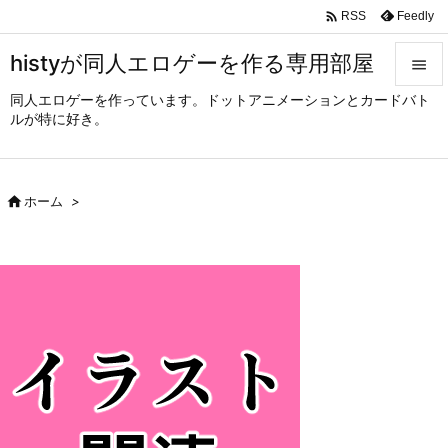

Feedly
RSS
histyが同人エロゲーを作る専用部屋

同人エロゲーを作っています。ドットアニメーションとカードバト

ルが特に好き。
メニュ

サイド

ホーム
>

前へ

次へ

検索