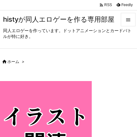

Feedly
RSS
histyが同人エロゲーを作る専用部屋

同人エロゲーを作っています。ドットアニメーションとカードバト

ルが特に好き。
メニュ

サイド

ホーム
>

前へ

次へ

検索