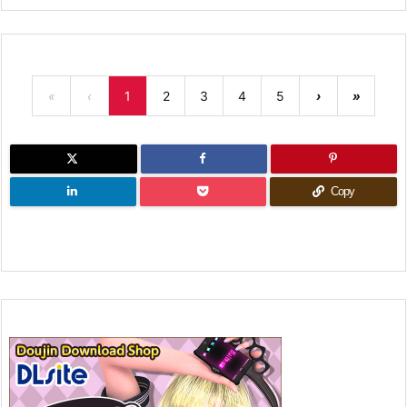
«
‹
1
2
3
4
5
›
»
Copy