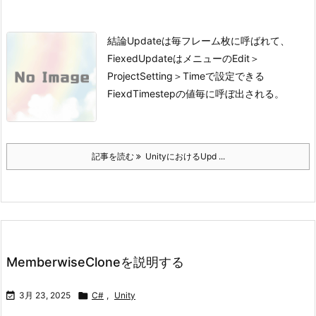
結論
Updateは毎フレーム枚に呼ばれて、
FiexedUpdateはメニューのEdit＞
ProjectSetting＞Timeで設定できる
FiexdTimestepの値毎に呼ぼ出される。
記事を読む
UnityにおけるUpd ...
MemberwiseCloneを説明する

3月 23, 2025

C#
,
Unity