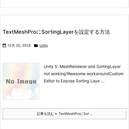
TextMeshProにSortingLayerを設定する方法

12月 30, 2024

Unity
Unity 5: MeshRenderer and SortingLayer
not working?
Awesome workaround
Custom
Editor to Expose Sorting Laye ...
記事を読む
TextMeshProにSor ...