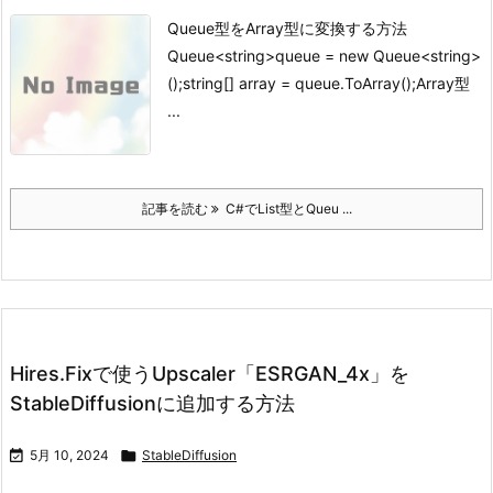
Queue型をArray型に変換する方法
Queue<string>queue = new Queue<string>
();string[] array = queue.ToArray();
Array型
...
記事を読む
C#でList型とQueu ...
Hires.Fixで使うUpscaler「ESRGAN_4x」を
StableDiffusionに追加する方法

5月 10, 2024

StableDiffusion