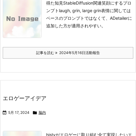
得た知見StableDiffusion関連
笑顔にするプロ
ンプト
laugh, grin, large grin
表情に関しては
ベースのプロンプトではなくて、ADetailerに
追加した方が適用されやすい。
記事を読む
2024年5月16日活動報告
エロゲーアイデア

5月 17, 2024

脳内
histyがエロゲーに取り組む全て
実現したいエ