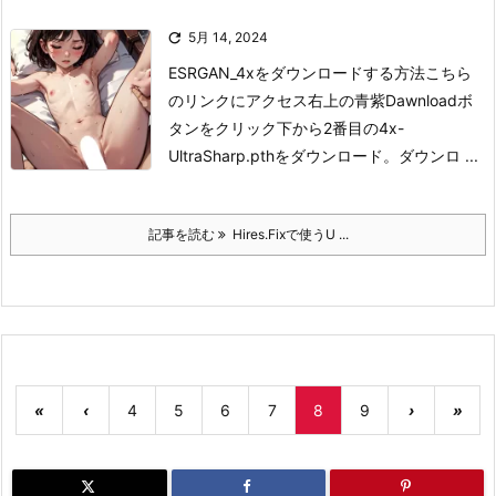

5月 14, 2024
ESRGAN_4xをダウンロードする方法
こちら
のリンクにアクセス
右上の青紫Dawnloadボ
タンをクリック
下から2番目の4x-
UltraSharp.pthをダウンロード。
ダウンロ ...
記事を読む
Hires.Fixで使うU ...
«
‹
4
5
6
7
8
9
›
»