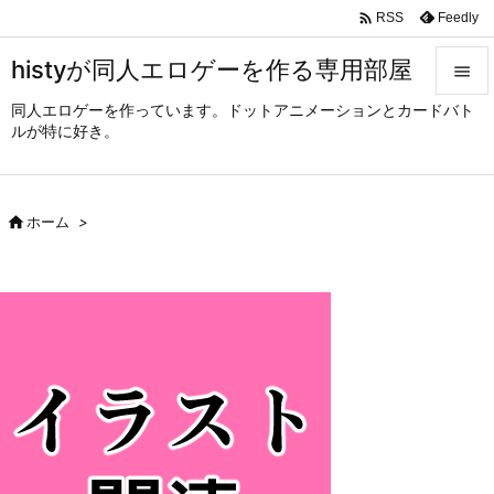

Feedly
RSS
histyが同人エロゲーを作る専用部屋

同人エロゲーを作っています。ドットアニメーションとカードバト

ルが特に好き。
メニュ

サイド

ホーム
>

前へ

次へ

検索