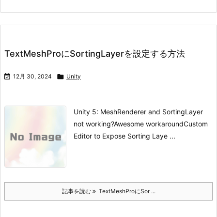
TextMeshProにSortingLayerを設定する方法

12月 30, 2024

Unity
Unity 5: MeshRenderer and SortingLayer
not working?
Awesome workaround
Custom
Editor to Expose Sorting Laye ...
記事を読む
TextMeshProにSor ...