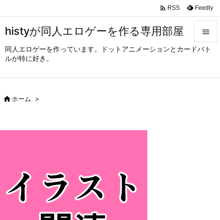

Feedly
RSS
histyが同人エロゲーを作る専用部屋

同人エロゲーを作っています。ドットアニメーションとカードバト

ルが特に好き。
メニュ

サイド

ホーム
>

前へ

次へ

検索