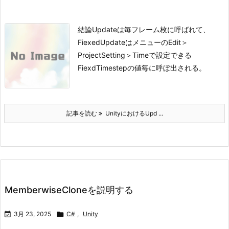
結論
Updateは毎フレーム枚に呼ばれて、
FiexedUpdateはメニューのEdit＞
ProjectSetting＞Timeで設定できる
FiexdTimestepの値毎に呼ぼ出される。
記事を読む
UnityにおけるUpd ...
MemberwiseCloneを説明する

3月 23, 2025

C#
,
Unity