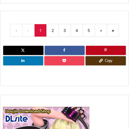
«
‹
1
2
3
4
5
›
»
Copy