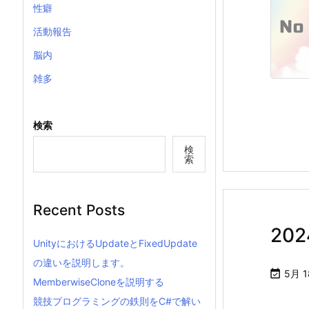
性癖
活動報告
脳内
雑多
検索
検
索
Recent Posts
20
UnityにおけるUpdateとFixedUpdate
の違いを説明します。

5月 1
MemberwiseCloneを説明する
競技プログラミングの鉄則をC#で解い