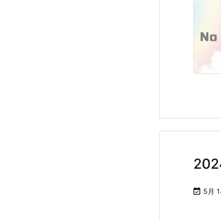
20

5月 1