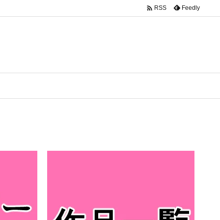

Feedly
RSS