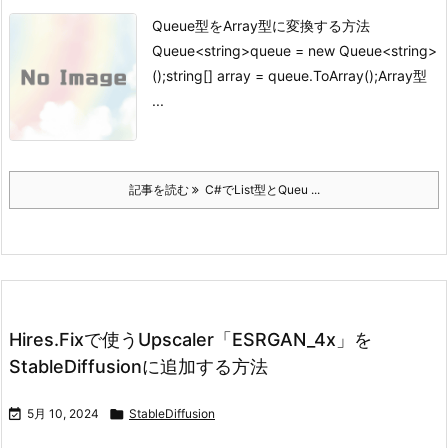
Queue型をArray型に変換する方法
Queue<string>queue = new Queue<string>
();string[] array = queue.ToArray();
Array型
...
記事を読む
C#でList型とQueu ...
Hires.Fixで使うUpscaler「ESRGAN_4x」を
StableDiffusionに追加する方法

5月 10, 2024

StableDiffusion