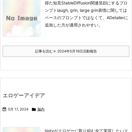
得た知見StableDiffusion関連
笑顔にするプロ
ンプト
laugh, grin, large grin
表情に関しては
ベースのプロンプトではなくて、ADetailerに
追加した方が適用されやすい。
記事を読む
2024年5月16日活動報告
エロゲーアイデア

5月 17, 2024

脳内
histyがエロゲーに取り組む全て
実現したいエ