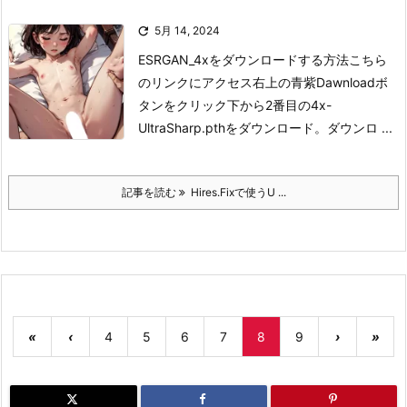

5月 14, 2024
ESRGAN_4xをダウンロードする方法
こちら
のリンクにアクセス
右上の青紫Dawnloadボ
タンをクリック
下から2番目の4x-
UltraSharp.pthをダウンロード。
ダウンロ ...
記事を読む
Hires.Fixで使うU ...
«
‹
4
5
6
7
8
9
›
»