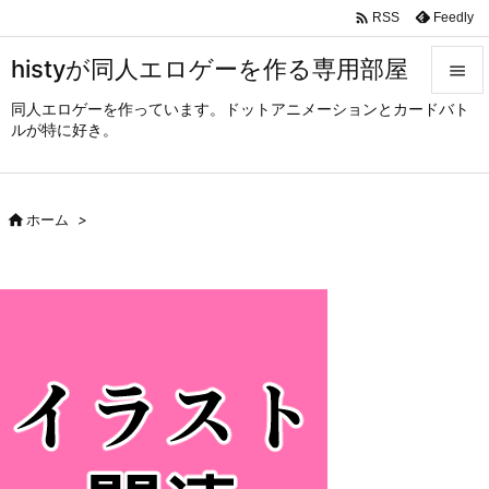

Feedly
RSS
histyが同人エロゲーを作る専用部屋

同人エロゲーを作っています。ドットアニメーションとカードバト

ルが特に好き。
メニュ

サイド

ホーム
>

前へ

次へ

検索