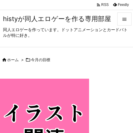

Feedly
RSS
histyが同人エロゲーを作る専用部屋

同人エロゲーを作っています。ドットアニメーションとカードバト

ルが特に好き。
メニュ

サイド

ホーム
>

今月の目標

前へ

次へ

検索