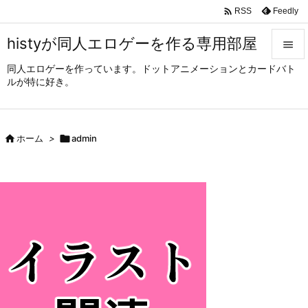

Feedly
RSS
histyが同人エロゲーを作る専用部屋

同人エロゲーを作っています。ドットアニメーションとカードバト

ルが特に好き。
メニュ

サイド

ホーム
>

admin

前へ

次へ

検索