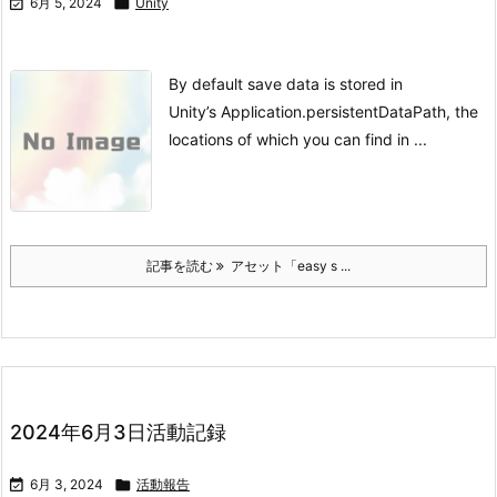

6月 5, 2024

Unity
By default save data is stored in
Unity’s Application.persistentDataPath, the
locations of which you can find in ...
記事を読む
アセット「easy s ...
2024年6月3日活動記録

6月 3, 2024

活動報告