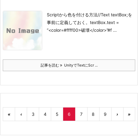
Scriptから色を付ける方法
//Text textBox;を
事前に定義しておく。
textBox.text =
“<color=#ffff00>破壊</color>”
#f ...
記事を読む
UnityでTextにScr ...
«
‹
3
4
5
6
7
8
9
›
»