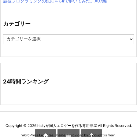
競技プログラミングの鉄則をC#で解いてみた。A07編
カテゴリー
カ
テ
ゴ
リ
ー
24時間ランキング
Copyright ©
2026
histyが同人エロゲーを作る専用部屋
All Rights Reserved.



WordPress Luxeritas Theme is provided by "
Thought is free
".