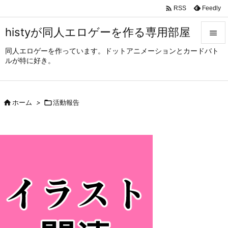

Feedly
RSS
histyが同人エロゲーを作る専用部屋

同人エロゲーを作っています。ドットアニメーションとカードバト

ルが特に好き。
メニュ

サイド

ホーム
>

活動報告

前へ

次へ

検索