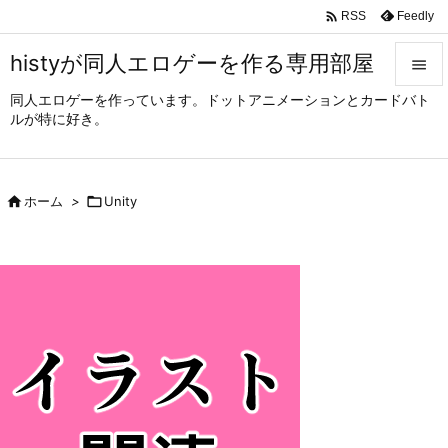

Feedly
RSS
histyが同人エロゲーを作る専用部屋

同人エロゲーを作っています。ドットアニメーションとカードバト

ルが特に好き。
メニュ

サイド

ホーム
>

Unity

前へ

次へ

検索