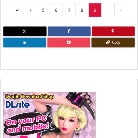
«
‹
5
6
7
8
9
›
»
Copy