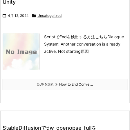
Unity

4月 12, 2024

Uncategorized
ScriptでEndを検出する方法
こちら
Dialogue
System: Another conversation is already
active. Not starting
原因
記事を読む
How to End Conve ...
StableDiffusionでdw_openopse_fullを