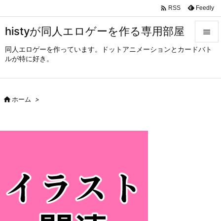

Feedly
RSS
histyが同人エロゲーを作る専用部屋

同人エロゲーを作っています。ドットアニメーションとカードバト

ルが特に好き。
メニュ

サイド

ホーム
>

前へ

次へ

検索